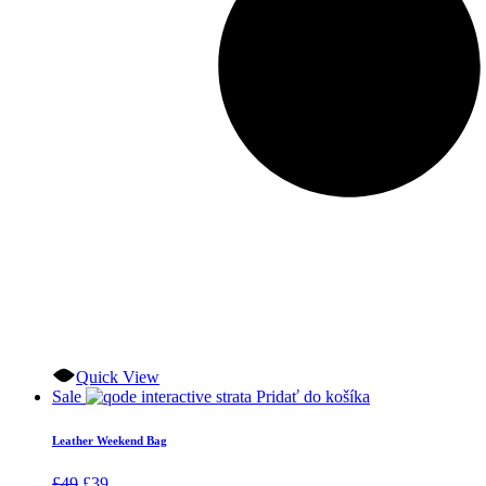
Quick View
Sale
Pridať do košíka
Leather Weekend Bag
Pôvodná
Aktuálna
£
49
£
39