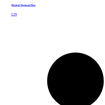
Madrid Weekend Bag
£
29