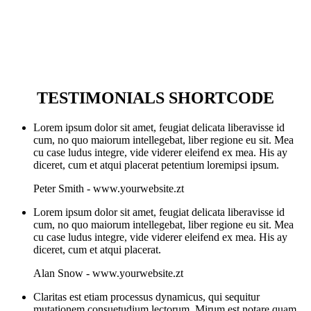
Testimonials
TESTIMONIALS SHORTCODE
Lorem ipsum dolor sit amet, feugiat delicata liberavisse id
cum, no quo maiorum intellegebat, liber regione eu sit. Mea
cu case ludus integre, vide viderer eleifend ex mea. His ay
diceret, cum et atqui placerat petentium loremipsi ipsum.
Peter Smith
-
www.yourwebsite.zt
Lorem ipsum dolor sit amet, feugiat delicata liberavisse id
cum, no quo maiorum intellegebat, liber regione eu sit. Mea
cu case ludus integre, vide viderer eleifend ex mea. His ay
diceret, cum et atqui placerat.
Alan Snow
-
www.yourwebsite.zt
Claritas est etiam processus dynamicus, qui sequitur
mutationem consuetudium lectorum. Mirum est notare quam