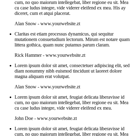
cum, no quo maiorum intellegebat, liber regione eu sit. Mea
cu case ludus integre, vide viderer eleifend ex mea. His ay
diceret, cum et atqui placerat.
Alan Snow
-
www.yourwebsite.zt
Claritas est etiam processus dynamicus, qui sequitur
mutationem consuetudium lectorum. Mirum est notare quam
littera gothica, quam nunc putamus parum claram.
Rick Hammer
-
www.yourwebsite.zt
Lorem ipsum dolor sit amet, consectetuer adipiscing elit, sed
diam nonummy nibh euismod tincidunt ut laoreet dolore
magna aliquam erat volutpat.
Alan Snow
-
www.yourwebsite.zt
Lorem ipsum dolor sit amet, feugiat delicata liberavisse id
cum, no quo maiorum intellegebat, liber regione eu sit. Mea
cu case ludus integre, vide viderer eleifend ex mea.
John Doe
-
www.yourwebsite.zt
Lorem ipsum dolor sit amet, feugiat delicata liberavisse id
cum, no quo maiorum intellegebat, liber regione eu sit. Mea