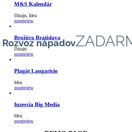
M&S Kalendár
Dizajn, Idea
zoom
view
ZADAR
Brožúra Bratislava
Rozvoz nápa​dov
Dizajn
zoom
view
Plagát Laugaricio
Idea
zoom
view
Inzercia Big Media
Idea
zoom
view