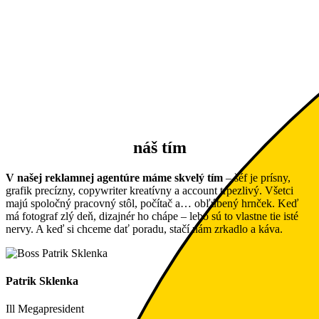
ukončených projektov
0
spotrebovaných cigariet
náš tím
V našej reklamnej agentúre máme skvelý tím
– šéf je prísny,
grafik precízny, copywriter kreatívny a account trpezlivý. Všetci
majú spoločný pracovný stôl, počítač a… obľúbený hrnček. Keď
má fotograf zlý deň, dizajnér ho chápe – lebo sú to vlastne tie isté
nervy. A keď si chceme dať poradu, stačí nám zrkadlo a káva.
Patrik Sklenka
Ill Megapresident