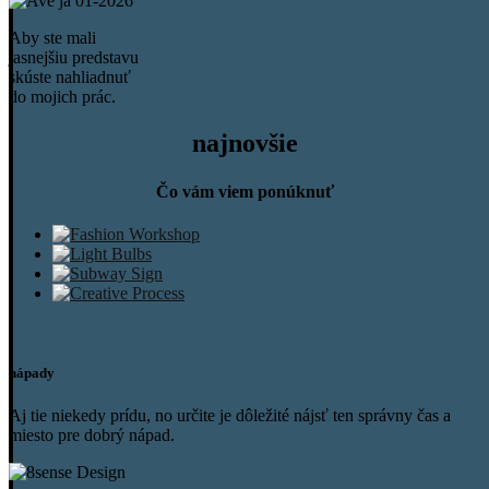
Aby ste mali
jasnejšiu predstavu
skúste nahliadnuť
do mojich prác.
najnovšie
Čo vám viem ponúknuť
nápady
​Aj tie niekedy prídu, no určite je dôležité nájsť ten správny čas a
miesto pre dobrý nápad.