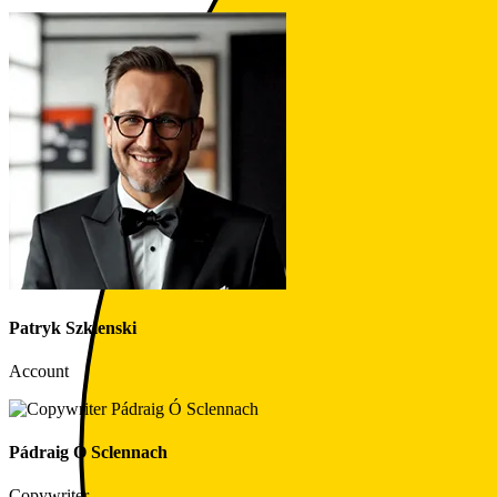
Patryk Szklenski
Account
Pádraig Ó Sclennach
Copywriter