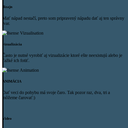
dizajn
​Mať nápad nestačí, preto som pripravený nápadu dať aj ten správny
tvar.
vizualizácia
​Často je nutné vyrobiť aj vizualizácie ktoré ešte neexistujú alebo je
ťažké ich fotiť.
ANIMÁCIA
​Dať veci do pohybu má svoje čaro. Tak pozor raz, dva, tri a
môžeme čarovať:)
Video