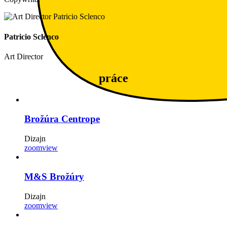
Patricio Sclenco
Art Director
práce
Brožúra Centrope
Dizajn
zoom
view
M&S Brožúry
Dizajn
zoom
view