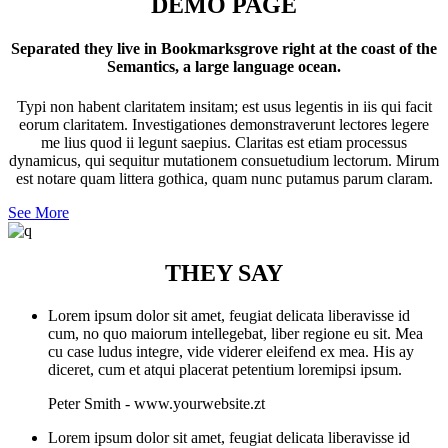
DEMO PAGE
Separated they live in Bookmarksgrove right at the coast of the
Semantics, a large language ocean.
Typi non habent claritatem insitam; est usus legentis in iis qui facit
eorum claritatem. Investigationes demonstraverunt lectores legere
me lius quod ii legunt saepius. Claritas est etiam processus
dynamicus, qui sequitur mutationem consuetudium lectorum. Mirum
est notare quam littera gothica, quam nunc putamus parum claram.
See More
THEY SAY
Lorem ipsum dolor sit amet, feugiat delicata liberavisse id
cum, no quo maiorum intellegebat, liber regione eu sit. Mea
cu case ludus integre, vide viderer eleifend ex mea. His ay
diceret, cum et atqui placerat petentium loremipsi ipsum.
Peter Smith
-
www.yourwebsite.zt
Lorem ipsum dolor sit amet, feugiat delicata liberavisse id