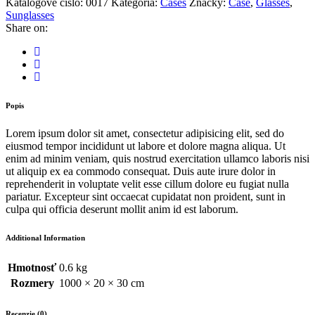
Katalógové číslo:
0017
Kategória:
Cases
Značky:
Case
,
Glasses
,
Sunglasses
Share on:
Popis
Lorem ipsum dolor sit amet, consectetur adipisicing elit, sed do
eiusmod tempor incididunt ut labore et dolore magna aliqua. Ut
enim ad minim veniam, quis nostrud exercitation ullamco laboris nisi
ut aliquip ex ea commodo consequat. Duis aute irure dolor in
reprehenderit in voluptate velit esse cillum dolore eu fugiat nulla
pariatur. Excepteur sint occaecat cupidatat non proident, sunt in
culpa qui officia deserunt mollit anim id est laborum.
Additional Information
Hmotnosť
0.6 kg
Rozmery
1000 × 20 × 30 cm
Recenzie (0)