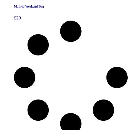
Madrid Weekend Bag
£
29